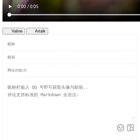
Valine
Artalk