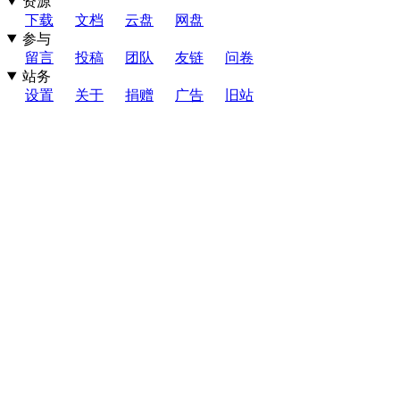
资源
下载
文档
云盘
网盘
参与
留言
投稿
团队
友链
问卷
站务
设置
关于
捐赠
广告
旧站