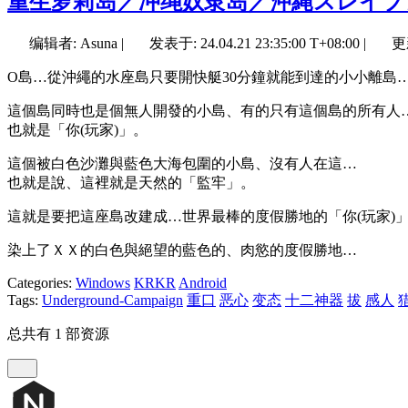
重生萝莉岛／冲绳奴隶岛／沖縄スレイブ
编辑者: Asuna
|
发表于:
24.04.21 23:35:00 T+08:00
|
更
O島…從沖繩的水座島只要開快艇30分鐘就能到達的小小離島
這個島同時也是個無人開發的小島、有的只有這個島的所有人
也就是「你(玩家)」。
這個被白色沙灘與藍色大海包圍的小島、沒有人在這…
也就是說、這裡就是天然的「監牢」。
這就是要把這座島改建成…世界最棒的度假勝地的「你(玩家)
染上了ＸＸ的白色與絕望的藍色的、肉慾的度假勝地…
Categories:
Windows
KRKR
Android
Tags:
Underground-Campaign
重口
恶心
变态
十二神器
拔
感人
总共有 1 部资源