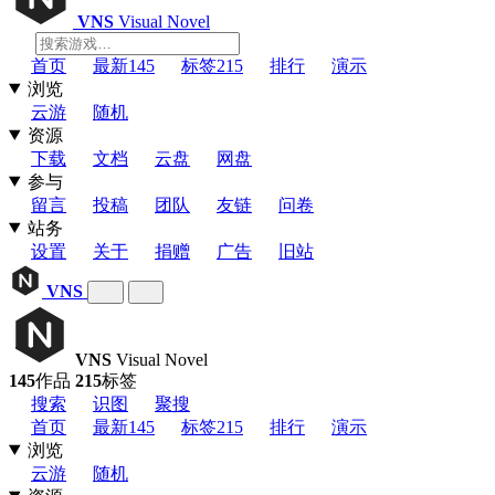
VNS
Visual Novel
首页
最新
145
标签
215
排行
演示
浏览
云游
随机
资源
下载
文档
云盘
网盘
参与
留言
投稿
团队
友链
问卷
站务
设置
关于
捐赠
广告
旧站
VNS
VNS
Visual Novel
145
作品
215
标签
搜索
识图
聚搜
首页
最新
145
标签
215
排行
演示
浏览
云游
随机