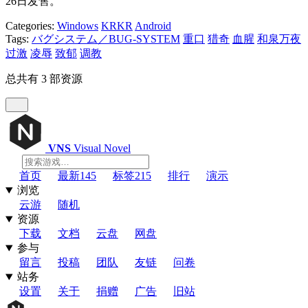
26日发售。
Categories:
Windows
KRKR
Android
Tags:
バグシステム／BUG-SYSTEM
重口
猎奇
血腥
和泉万夜
过激
凌辱
致郁
调教
总共有 3 部资源
VNS
Visual Novel
首页
最新
145
标签
215
排行
演示
浏览
云游
随机
资源
下载
文档
云盘
网盘
参与
留言
投稿
团队
友链
问卷
站务
设置
关于
捐赠
广告
旧站