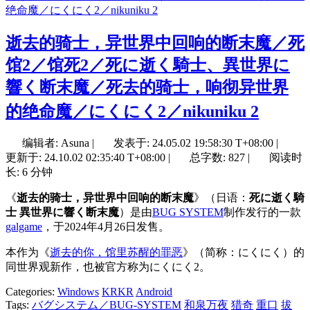
逝去的骑士，异世界中回响的断末魔／死
馆2／馆死2／死に逝く騎士、異世界に
響く断末魔／死去的骑士，响彻异世界
的绝命魔／にくにく2／nikuniku 2
编辑者: Asuna
|
发表于:
24.05.02 19:58:30 T+08:00
|
更新于:
24.10.02 02:35:40 T+08:00
|
总字数: 827
|
阅读时
长: 6 分钟
《
逝去的骑士，异世界中回响的断末魔
》（日语：
死に逝く騎
士 異世界に響く断末魔
）是由
BUG SYSTEM
制作发行的一款
galgame
，于2024年4月26日发售。
本作为《
逝去的你，馆里苏醒的罪恶
》（简称：にくにく）的
同世界观新作，也被官方称为にくにく2。
Categories:
Windows
KRKR
Android
Tags:
バグシステム／BUG-SYSTEM
和泉万夜
猎奇
重口
拔