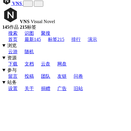
VNS
VNS
Visual Novel
145
作品
215
标签
搜索
识图
聚搜
首页
最新
145
标签
215
排行
演示
浏览
云游
随机
资源
下载
文档
云盘
网盘
参与
留言
投稿
团队
友链
问卷
站务
设置
关于
捐赠
广告
旧站