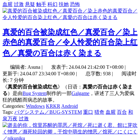
血腥
过激
悬疑
触手
科幻
扶她
恐怖
真爱的百合被染成红色／真爱百合／染上
赤色的真爱百合／令人怜爱的百合染上红
色／真愛の百合は赤く染まる
编辑者: Asuna
|
发表于:
24.04.04 21:42:00 T+08:00
|
更新于:
24.04.07 23:34:00 T+08:00
|
总字数: 938
|
阅读时
长: 7 分钟
《
真爱的百合被染成红色
》（日语：
真愛の百合は赤く染ま
る
）是由
Bug System
制作的一部
Galgame
，讲述了三人为爱疯
狂的残酷而病态的故事。
Categories:
Windows
KRKR
Android
Tags:
バグシステム／BUG-SYSTEM
重口
猎奇
血腥
百合
和
泉万夜
过激