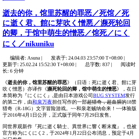
逝去的你，馆里苏醒的罪恶／死馆／死
に逝く君、館に芽吹く憎悪／濒死轮回
的卿，于馆中萌生的憎恶／馆死／にく
にく／nikuniku
编辑者: Asuna
|
发表于:
24.04.03 23:57:00 T+08:00
|
更新于:
25.02.24 15:52:30 T+08:00
|
总字数: 837
|
阅读时
长: 6 分钟
《
逝去的你，馆里苏醒的罪恶
》（日语：死に逝く君、館に芽
吹く憎悪）亦译作《
濒死轮回的卿，馆中萌生的憎恶
》，在日
本简称为『にくにく』,是由日本游戏公司
BUG SYSTEM
发行
的第二作，由
和泉万夜
担任写作的一部
超猎奇，超血腥的
18禁
猎奇（R-18G）文字冒险游戏。~~和泉老贼纳命来！~~体验版
于2016年4月1日公开，正式版于同年7月29日发售。
同世界观新作『死に逝く騎士、異世界に響く断末魔』，也被
官方称为にくにく2，于2024年1月22日公布消息，预定于4月