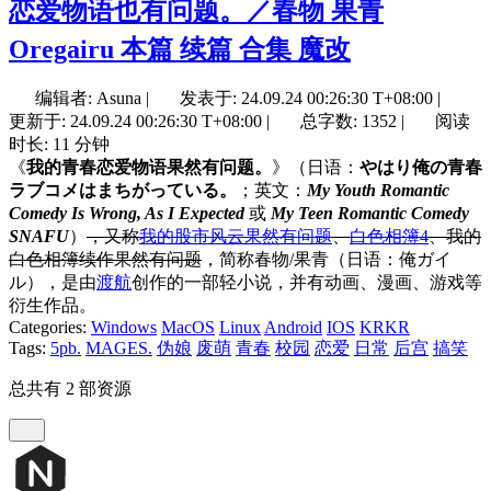
恋爱物语也有问题。／春物 果青
Oregairu 本篇 续篇 合集 魔改
编辑者: Asuna
|
发表于:
24.09.24 00:26:30 T+08:00
|
更新于:
24.09.24 00:26:30 T+08:00
|
总字数: 1352
|
阅读
时长: 11 分钟
《
我的青春恋爱物语果然有问题。
》（日语：
やはり俺の青春
ラブコメはまちがっている。
；英文：
My Youth Romantic
Comedy Is Wrong, As I Expected
或
My Teen Romantic Comedy
SNAFU
）
，又称
我的股市风云果然有问题
、
白色相簿4
、我的
白色相簿续作果然有问题
，简称春物/果青（日语：俺ガイ
ル），是由
渡航
创作的一部轻小说，并有动画、漫画、游戏等
衍生作品。
Categories:
Windows
MacOS
Linux
Android
IOS
KRKR
Tags:
5pb.
MAGES.
伪娘
废萌
青春
校园
恋爱
日常
后宫
搞笑
总共有 2 部资源