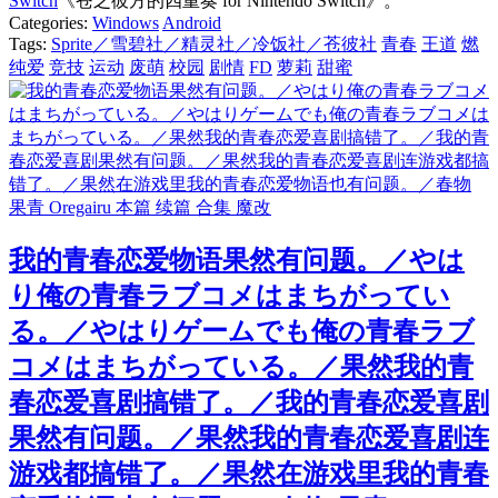
Switch
《苍之彼方的四重奏 for Nintendo Switch》。
Categories:
Windows
Android
Tags:
Sprite／雪碧社／精灵社／冷饭社／苍彼社
青春
王道
燃
纯爱
竞技
运动
废萌
校园
剧情
FD
萝莉
甜蜜
我的青春恋爱物语果然有问题。／やは
り俺の青春ラブコメはまちがってい
る。／やはりゲームでも俺の青春ラブ
コメはまちがっている。／果然我的青
春恋爱喜剧搞错了。／我的青春恋爱喜剧
果然有问题。／果然我的青春恋爱喜剧连
游戏都搞错了。／果然在游戏里我的青春