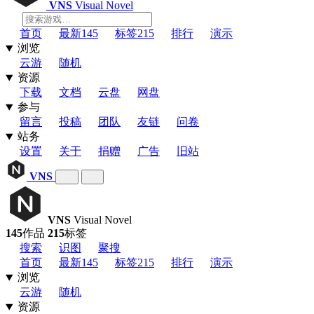
VNS
Visual Novel
首页
最新
145
标签
215
排行
演示
浏览
云游
随机
资源
下载
文档
云盘
网盘
参与
留言
投稿
团队
友链
问卷
站务
设置
关于
捐赠
广告
旧站
VNS
VNS
Visual Novel
145
作品
215
标签
搜索
识图
聚搜
首页
最新
145
标签
215
排行
演示
浏览
云游
随机
资源