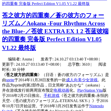
苍之彼方的四重奏／蒼の彼方のフォー
リズム／Aokana -Four Rhythms Across
the Blue-／苍彼 EXTRA EX 1 2 苍蓝彼端
的四重奏 完备版 Perfect Edition V1.05
V1.22 最终版
编辑者: Asuna
|
发表于:
24.10.27 03:13:40 T+08:00
|
更新于:
24.10.27 03:13:40 T+08:00
|
总字数: 3610
|
阅读
时长: 30 分钟
《
苍之彼方的四重奏
》（日语：蒼の彼方のフォーリズム）是
由
sprite
于2014年11月28日发售的一款
成人向
美少女游戏
。此
作品为sprite的第2部作品，日文简称“あおかな”（aokana），
并在游戏发行前两周宣布预定
电视动画
化。
PlayStation Vita
版
于2016年2月25日推出。
手机游戏
《苍之彼方的四重奏-永恒的
天空-（苍の彼方のフォーリズム-ETERNAL SKY-）》于2016
年10月7日开始运营。于2018年3月29日发售运作于
Nintendo