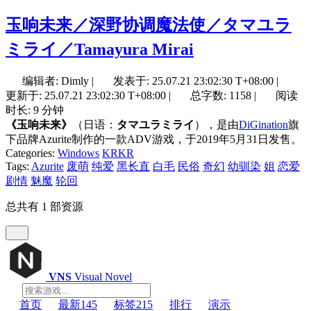
玉响未来／深野协调魔法使／タマユラ
ミライ／Tamayura Mirai
编辑者: Dimly
|
发表于:
25.07.21 23:02:30 T+08:00
|
更新于:
25.07.21 23:02:30 T+08:00
|
总字数: 1158
|
阅读
时长: 9 分钟
《玉响未来》
（日语：
タマユラミライ
），是由
DiGination
旗
下品牌Azurite制作的一款ADV游戏，于2019年5月31日发售。
Categories:
Windows
KRKR
Tags:
Azurite
废萌
纯爱
黑长直
白毛
民俗
奇幻
幼驯染
姐
恋爱
剧情
魅魔
轮回
总共有 1 部资源
VNS
Visual Novel
首页
最新
145
标签
215
排行
演示