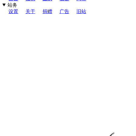
站务
设置
关于
捐赠
广告
旧站