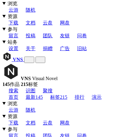
浏览
云游
随机
资源
下载
文档
云盘
网盘
参与
留言
投稿
团队
友链
问卷
站务
设置
关于
捐赠
广告
旧站
VNS
VNS
Visual Novel
145
作品
215
标签
搜索
识图
聚搜
首页
最新
145
标签
215
排行
演示
浏览
云游
随机
资源
下载
文档
云盘
网盘
参与
留言
投稿
团队
友链
问卷